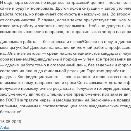
И еще пара советов: не ведитесь на красивый ценник – после полн
сайте и будут игнорировать. Другой исход ситуации – автор уточняе
работа готова, но поднимает стоимость в несколько раз. Во втором
от сотрудничества. В случае, если в тексте присутствует слишком
отклонить работу и заставить переделывать. Чтобы не допустить эт
возможность внесения поправок, то отправьте заказ автора на дора
Дипломная работа — без стресса и в срок!Сессия на носу, а дипл
месяцы учёбы! Доверьте написание дипломной работы профессион
нас:Опытные авторы — среди наших специалистов кандидаты наук
образованием.Индивидуальный подход — учтём все требования ва
— сдадим работу точно в оговорённый день, без задержек и форс‑
составления плана до финальной редакции.Гарантия доработки — 
разделы.Конфиденциальность — ваши данные и факт заказа остану
описываете тему, направление и сроки.Согласовываем детали и фи
получаете промежуточные результаты.Получаете готовую дипломн
заслуженному диплому!Специальное предложение: при заказе дип
по ГОСТ!Не тратьте нервы и месяцы жизни на бесконечные правки и
сильным, логичным и соответствующим всем академическим станда
бесплатно!
16.05.2026
Anka