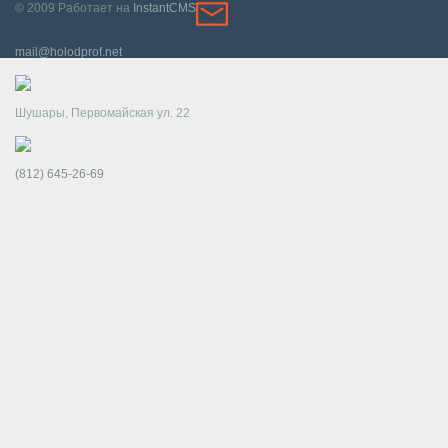
© 2009
Работает на
InstantCMS
mail@holodprof.net
Шушары, Первомайская ул. 22
(812) 645-26-69