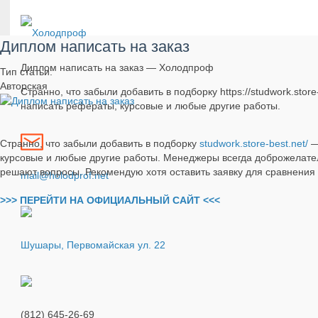
Диплом написать на заказ
Диплом написать на заказ — Холодпроф
Тип статьи:
Авторская
Странно, что забыли добавить в подборку https://studwork.sto
написать рефераты, курсовые и любые другие работы.
Странно, что забыли добавить в подборку
studwork.store-best.net/
—
курсовые и любые другие работы. Менеджеры всегда доброжелател
решают вопросы. Рекомендую хотя оставить заявку для сравнения с
mail@holodprof.net
>>> ПЕРЕЙТИ НА ОФИЦИАЛЬНЫЙ САЙТ <<<
Шушары, Первомайская ул. 22
(812) 645-26-69