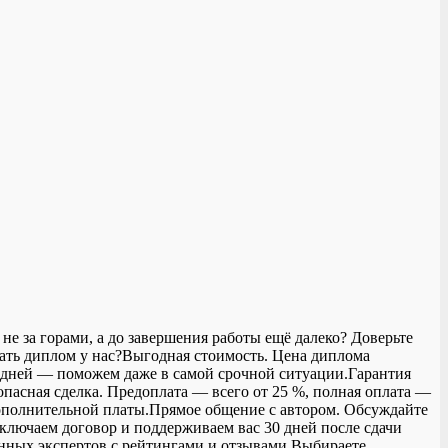
не за горами, а до завершения работы ещё далеко? Доверьте
зать диплом у нас?Выгодная стоимость. Цена диплома
3 дней — поможем даже в самой срочной ситуации.Гарантия
опасная сделка. Предоплата — всего от 25 %, полная оплата —
 дополнительной платы.Прямое общение с автором. Обсуждайте
аключаем договор и поддерживаем вас 30 дней после сдачи
ренных экспертов с рейтингами и отзывами.Выбираете