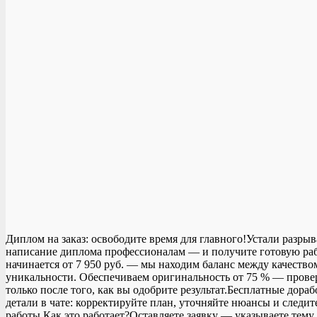
Диплом на заказ: освободите время для главного!Устали разры
написание диплома профессионалам — и получите готовую рабо
начинается от 7 950 руб. — мы находим баланс между качеств
уникальности. Обеспечиваем оригинальность от 75 % — проверяе
только после того, как вы одобрите результат.Бесплатные до
детали в чате: корректируйте план, уточняйте нюансы и следи
работы.Как это работает?Оставляете заявку — указываете тему