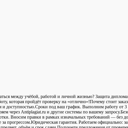
ваться между учёбой, работой и личной жизнью? Защита диплома 
ту, которая пройдёт проверку на «отлично»!Почему стоит зака
ом и доступностью.Сроки под ваш график. Выполним работу от 
м через Antiplagiat.ru и другие системы по вашему запросу.Без
работки. Вносим правки в рамках изначальных требований — без
те за прогрессом.Юридическая гарантия. Работаем официально: з
, предмет, объём и срок сдачи.Получаете предложения от прове