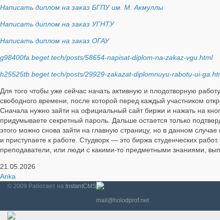
Написать диплом на заказ БГПУ им. М. Акмуллы
Написать диплом на заказ УГНТУ
Написать диплом на заказ ОГАУ
g98400fa.beget.tech/posts/58654-napisat-diplom-na-zakaz-vgu.html
h25525tb.beget.tech/posts/29929-zakazat-diplomnuyu-rabotu-ui-ga.ht
Для того чтобы уже сейчас начать активную и плодотворную работ
свободного времени, после которой перед каждый участником отк
Сначала нужно зайти на официальный сайт биржи и нажать на кноп
придумываете секретный пароль. Дальше остается только подтверд
этого можно снова зайти на главную страницу, но в данном случае
и приступаете к работе. Студворк — это биржа студенческих работ
преподаватели, или люди с какими-то предметными знаниями, вып
21.05.2026
Anka
© 2009
Работает на
InstantCMS
mail@holodprof.net