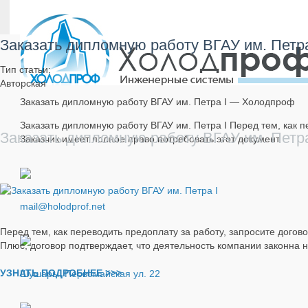
Заказать дипломную работу ВГАУ им. Петра
Тип статьи:
Авторская
Заказать дипломную работу ВГАУ им. Петра I — Холодпроф
Заказать дипломную работу ВГАУ им. Петра I Перед тем, как пе
Заказать дипломную работу ВГАУ им. Петра
Заказчик имеет полное право потребовать этот документ.
mail@holodprof.net
Перед тем, как переводить предоплату за работу, запросите догово
Плюс, договор подтверждает, что деятельность компании законна 
УЗНАТЬ ПОДРОБНЕЕ >>>
Шушары, Первомайская ул. 22