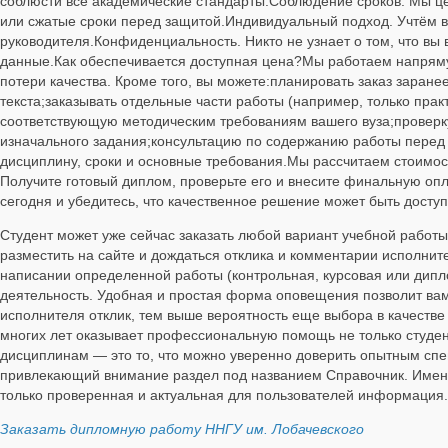
соблюсти все академические стандарты.Соблюдение сроков. Мы це
или сжатые сроки перед защитой.Индивидуальный подход. Учтём вс
руководителя.Конфиденциальность. Никто не узнает о том, что 
данные.Как обеспечивается доступная цена?Мы работаем напрямую
потери качества. Кроме того, вы можете:планировать заказ заран
текста;заказывать отдельные части работы (например, только пра
соответствующую методическим требованиям вашего вуза;проверку
изначального задания;консультацию по содержанию работы перед з
дисциплину, сроки и основные требования.Мы рассчитаем стоимос
Получите готовый диплом, проверьте его и внесите финальную оп
сегодня и убедитесь, что качественное решение может быть досту
Студент может уже сейчас заказать любой вариант учебной работы
разместить на сайте и дождаться отклика и комментарии исполнит
написании определенной работы (контрольная, курсовая или дипл
деятельность. Удобная и простая форма оповещения позволит вам
исполнителя отклик, тем выше вероятность еще выбора в качестве 
многих лет оказывает профессиональную помощь не только студен
дисциплинам — это то, что можно уверенно доверить опытным спе
привлекающий внимание раздел под названием Справочник. Именно
только проверенная и актуальная для пользователей информация.
Заказать дипломную работу ННГУ им. Лобачевского