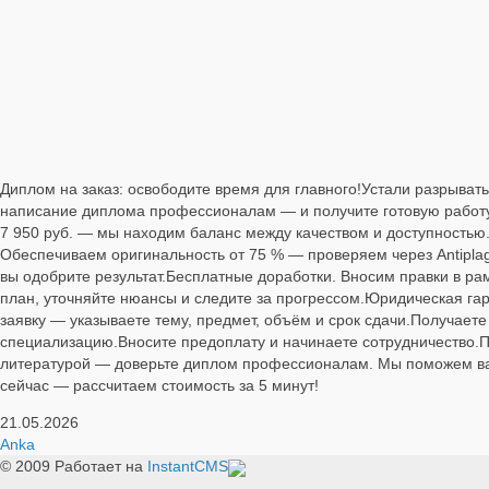
Диплом на заказ: освободите время для главного!Устали разрыват
написание диплома профессионалам — и получите готовую работу,
7 950 руб. — мы находим баланс между качеством и доступностью
Обеспечиваем оригинальность от 75 % — проверяем через Antiplagi
вы одобрите результат.Бесплатные доработки. Вносим правки в р
план, уточняйте нюансы и следите за прогрессом.Юридическая га
заявку — указываете тему, предмет, объём и срок сдачи.Получает
специализацию.Вносите предоплату и начинаете сотрудничество.По
литературой — доверьте диплом профессионалам. Мы поможем вам 
сейчас — рассчитаем стоимость за 5 минут!
21.05.2026
Anka
© 2009
Работает на
InstantCMS