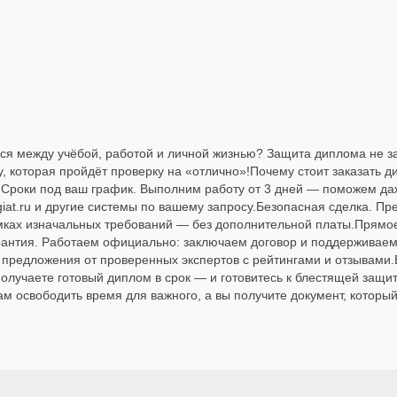
ься между учёбой, работой и личной жизнью? Защита диплома не з
 которая пройдёт проверку на «отлично»!Почему стоит заказать д
.Сроки под ваш график. Выполним работу от 3 дней — поможем даж
at.ru и другие системы по вашему запросу.Безопасная сделка. Пре
амках изначальных требований — без дополнительной платы.Прямое
рантия. Работаем официально: заключаем договор и поддерживаем 
е предложения от проверенных экспертов с рейтингами и отзывами
лучаете готовый диплом в срок — и готовитесь к блестящей защит
освободить время для важного, а вы получите документ, который 