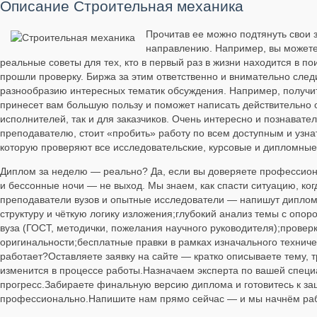
Описание Строительная механика
Прочитав ее можно подтянуть свои 
направлению. Например, вы можете 
реальные советы для тех, кто в первый раз в жизни находится в п
прошли проверку. Биржа за этим ответственно и внимательно следи
разнообразию интересных тематик обсуждения. Например, получите
принесет вам большую пользу и поможет написать действительно о
исполнителей, так и для заказчиков. Очень интересно и познавател
преподавателю, стоит «пробить» работу по всем доступным и узна
которую проверяют все исследовательские, курсовые и дипломные
Диплом за неделю — реально? Да, если вы доверяете профессиона
и бессонные ночи — не выход. Мы знаем, как спасти ситуацию, ко
преподаватели вузов и опытные исследователи — напишут дипломн
структуру и чёткую логику изложения;глубокий анализ темы с опо
вуза (ГОСТ, методички, пожелания научного руководителя);провер
оригинальности;бесплатные правки в рамках изначального технич
работает?Оставляете заявку на сайте — кратко описываете тему,
изменится в процессе работы.Назначаем эксперта по вашей специ
прогресс.Забираете финальную версию диплома и готовитесь к защ
профессионально.Напишите нам прямо сейчас — и мы начнём раб