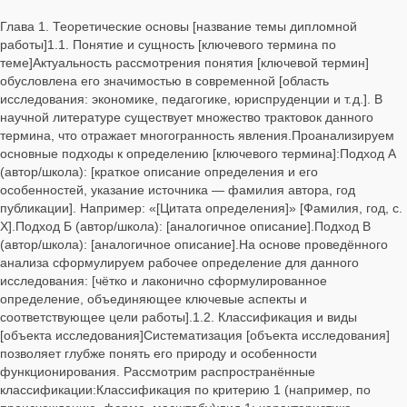
Глава 1. Теоретические основы [название темы дипломной
работы]1.1. Понятие и сущность [ключевого термина по
теме]Актуальность рассмотрения понятия [ключевой термин]
обусловлена его значимостью в современной [область
исследования: экономике, педагогике, юриспруденции и т. д.]. В
научной литературе существует множество трактовок данного
термина, что отражает многогранность явления.Проанализируем
основные подходы к определению [ключевого термина]:Подход А
(автор/школа): [краткое описание определения и его
особенностей, указание источника — фамилия автора, год
публикации]. Например: «[Цитата определения]» [Фамилия, год, с.
X].Подход Б (автор/школа): [аналогичное описание].Подход В
(автор/школа): [аналогичное описание].На основе проведённого
анализа сформулируем рабочее определение для данного
исследования: [чётко и лаконично сформулированное
определение, объединяющее ключевые аспекты и
соответствующее цели работы].1.2. Классификация и виды
[объекта исследования]Систематизация [объекта исследования]
позволяет глубже понять его природу и особенности
функционирования. Рассмотрим распространённые
классификации:Классификация по критерию 1 (например, по