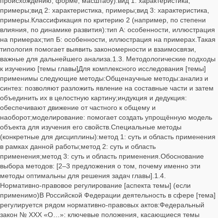
происхождению, форме, масштабу):вид 1: характеристика,
примеры;вид 2: характеристика, примеры;вид 3: характеристика,
примеры.Классификация по критерию 2 (например, по степени
влияния, по динамике развития):тип А: особенности, иллюстрация
на примерах;тип Б: особенности, иллюстрация на примерах.Такая
типология помогает выявить закономерности и взаимосвязи,
важные для дальнейшего анализа.1.3. Методологические подходы
к изучению [темы главы]Для комплексного исследования [темы]
применимы следующие методы:Общенаучные методы:анализ и
синтез: позволяют разложить явление на составные части и затем
объединить их в целостную картину;индукция и дедукция:
обеспечивают движение от частного к общему и
наоборот;моделирование: помогает создать упрощённую модель
объекта для изучения его свойств.Специальные методы
(конкретные для дисциплины):метод 1: суть и область применения
в рамках данной работы;метод 2: суть и область
применения;метод 3: суть и область применения.Обоснование
выбора методов: [2–3 предложения о том, почему именно эти
методы оптимальны для решения задач главы].1.4.
Нормативно‑правовое регулирование [аспекта темы] (если
применимо)В Российской Федерации деятельность в сфере [тема]
регулируется рядом нормативно‑правовых актов:Федеральный
закон № XXX «О…»: ключевые положения, касающиеся темы