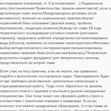
исследования (например, ст. X устанавливает…);Подзаконные
акты (постановления Правительства, приказы министерств): роль в
детализации норм закона;Международные договоры (если
релевантно): влияние на национальную практику.Анализ
нормативной базы показывает [краткий вывод: пробелы,
противоречия, тенденции развития].Выводы по главе 1В ходе
теоретического исследования:уточнено понятие [ключевого
термина], предложено рабочее определение;систематизированы
виды [объекта], выявлены их ключевые характеристики;обоснован
выбор методологического инструментария;проанализирована
нормативно‑правовая база (если рассматривалась).Полученные
результаты создают фундамент для эмпирического анализа,
представленного во второй главе.
Если у вас на носу практика, а вы не знаете, как правильно
подойти к выполнению поставленных задач. Преподаватель будет
от вас требовать качественную, оригинально написанную и
структурированную работу. Тогда стоит обратиться за заказом
грамотного отчета о практике к опытным в данном направлении
специалистам. Они точно знают, как оформить работу строго в
соответствии с принятыми нормами и правилами. Если вы
психолог или имеете юридическое образование, то и вы также не
останетесь без подходящей для вас работы. Широкий выбор узких