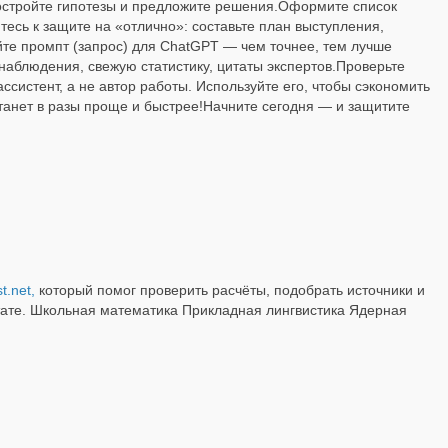
постройте гипотезы и предложите решения.Оформите список
есь к защите на «отлично»: составьте план выступления,
те промпт (запрос) для ChatGPT — чем точнее, тем лучше
наблюдения, свежую статистику, цитаты экспертов.Проверьте
систент, а не автор работы. Используйте его, чтобы сэкономить
станет в разы проще и быстрее!Начните сегодня — и защитите
t.net,
который помог проверить расчёты, подобрать источники и
тате. Школьная математика Прикладная лингвистика Ядерная