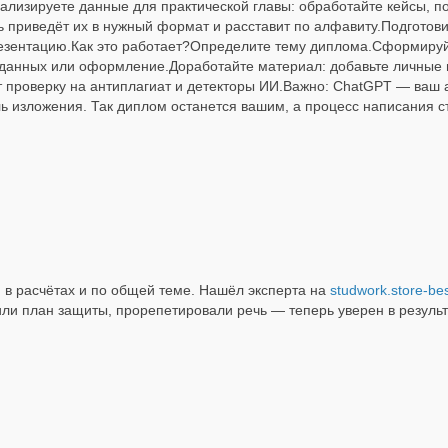
ализируете данные для практической главы: обработайте кейсы, 
приведёт их в нужный формат и расставит по алфавиту.Подготовит
резентацию.Как это работает?Определите тему диплома.Сформируй
из данных или оформление.Доработайте материал: добавьте личные 
т проверку на антиплагиат и детекторы ИИ.Важно: ChatGPT — ваш ас
ль изложения. Так диплом останется вашим, а процесс написания 
и в расчётах и по общей теме. Нашёл эксперта на
studwork.store-bes
или план защиты, прорепетировали речь — теперь уверен в резуль