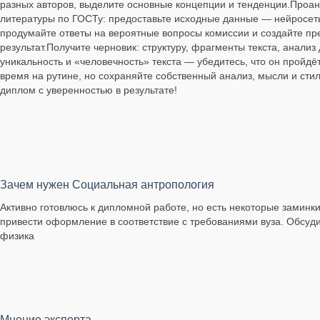
разных авторов, выделите основные концепции и тенденции.Проан
литературы по ГОСТу: предоставьте исходные данные — нейросеть 
продумайте ответы на вероятные вопросы комиссии и создайте п
результат.Получите черновик: структуру, фрагменты текста, анал
уникальность и «человечность» текста — убедитесь, что он пройдё
время на рутине, но сохраняйте собственный анализ, мысли и сти
диплом с уверенностью в результате!
Зачем нужен Социальная антропология
Активно готовлюсь к дипломной работе, но есть некоторые заминк
привести оформление в соответствие с требованиями вуза. Обсуд
физика
Мнение эксперта