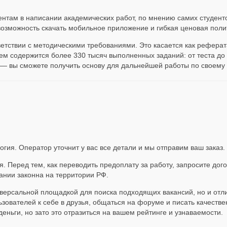
нтам в написании академических работ, по мнению самих студенто
возможность скачать мобильное приложение и гибкая ценовая пол
етствии с методическими требованиями. Это касается как реферата
нем содержится более 330 тысяч выполненных заданий: от теста до
м — вы сможете получить основу для дальнейшей работы по своему
ия. Оператор уточнит у вас все детали и мы отправим ваш заказ. 
. Перед тем, как переводить предоплату за работу, запросите дого
пании законна на территории РФ.
иверсальной площадкой для поиска подходящих вакансий, но и отл
ователей к себе в друзья, общаться на форуме и писать качествен
еньги, но зато это отразиться на вашем рейтинге и узнаваемости.