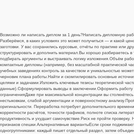
Возможно ли написать диплом за 1 день?Написать дипломную рабо
Разберёмся, в каких условиях это может получиться — и какой цен
заготовки. У вас сохранились курсовые, отчёты по практике или дру
структурировать и дополнить материал.Вы хорошо разбираетесь в
подбирать аргументы и выстраивать логику изложения.Объём рабо
компактные дипломы (например, без масштабной практической част
учебных заведениях контроль за качеством и уникальностью может
черновик плана работы.Найти и скомпилировать основные источник
целями и задачами.Изложить ключевые тезисы теоретической части
данные).Сформулировать выводы в заключении.Оформить работу п
ограниченияДаже при максимальной концентрации вы столкнётесь 
нестыковкам, слабой аргументации и поверхностному анализу.Про
оригинальности. Переработка потребует дополнительного времени
корректности расчётов, точности графиков, полноте списка литера
продуктивность и ухудшит самочувствие.Риск не пройти проверку. 
признаков спешки.Альтернативные вариантыЕсли сроки поджимают
одногруппниками: каждый пишет отдельный раздел, затем объедин