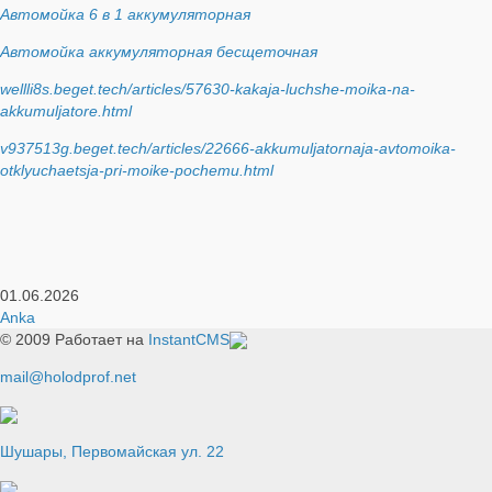
Автомойка 6 в 1 аккумуляторная
Автомойка аккумуляторная бесщеточная
wellli8s.beget.tech/articles/57630-kakaja-luchshe-moika-na-
akkumuljatore.html
v937513g.beget.tech/articles/22666-akkumuljatornaja-avtomoika-
otklyuchaetsja-pri-moike-pochemu.html
01.06.2026
Anka
© 2009
Работает на
InstantCMS
mail@holodprof.net
Шушары, Первомайская ул. 22