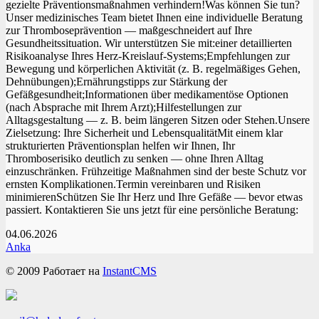
gezielte Präventionsmaßnahmen verhindern!Was können Sie tun?
Unser medizinisches Team bietet Ihnen eine individuelle Beratung
zur Thromboseprävention — maßgeschneidert auf Ihre
Gesundheitssituation. Wir unterstützen Sie mit:einer detaillierten
Risikoanalyse Ihres Herz-Kreislauf‑Systems;Empfehlungen zur
Bewegung und körperlichen Aktivität (z. B. regelmäßiges Gehen,
Dehnübungen);Ernährungstipps zur Stärkung der
Gefäßgesundheit;Informationen über medikamentöse Optionen
(nach Absprache mit Ihrem Arzt);Hilfestellungen zur
Alltagsgestaltung — z. B. beim längeren Sitzen oder Stehen.Unsere
Zielsetzung: Ihre Sicherheit und LebensqualitätMit einem klar
strukturierten Präventionsplan helfen wir Ihnen, Ihr
Thromboserisiko deutlich zu senken — ohne Ihren Alltag
einzuschränken. Frühzeitige Maßnahmen sind der beste Schutz vor
ernsten Komplikationen.Termin vereinbaren und Risiken
minimierenSchützen Sie Ihr Herz und Ihre Gefäße — bevor etwas
passiert. Kontaktieren Sie uns jetzt für eine persönliche Beratung:
04.06.2026
Anka
© 2009
Работает на
InstantCMS