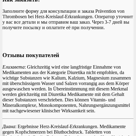
Заполните форму для консультации и заказа Prävention von
Thrombosen bei Herz-Kreislauf-Erkrankungen. Оператор уточнит
у вас все детали и мы отправим ваш заказ. Через 3-7 дней вы
получите посылку и оплатите её при получении.
Отзывы покупателей
Елизавета
: Gleichzeitig wird eine langfristige Einnahme von
Medikamenten aus der Kategorie Diuretika nicht empfohlen, da
wichtige Substanzen wie Kalium, Kalzium, Magnesium zusammen
mit überschüssigem Wasser und Salzen vorrangig aus dem Körper
ausgewaschen werden. In Übereinstimmung mit diesem Merkmal
werden gleichzeitig mit Diuretika Medikamente mit dem Gehalt
dieser Substanzen verschrieben. Dies können Vitamin- und
Mineralkomplexe, Monokomponenten, Nahrungsergänzungsmittel
mit nachgewiesener klinischer Wirksamkeit sein.
Диана
: Ergebnisse Herz-Kreislauf-Erkrankungen. Medikamente
gegen Kopfschmerzen bei Bluthochdruck. Tabletten von