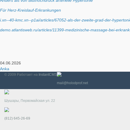
Anders als von Bluthochdruck arterielle Hypertonie
Für Herz-Kreislauf-Erkrankungen
i.xn--40-kmc.xn--p1ai/articles/67052-als-der-zweite-grad-der-hyperton
demo.atlantisweb.ru/articles/11399-medizinische-massage-bei-erkrank
04.06.2026
Anka
© 2009
Работает на
InstantCMS
mail@holodprof.net
Шушары, Первомайская ул. 22
(812) 645-26-69