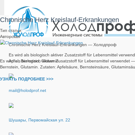
Chronische Herz Kreislauf-Erkrankungen
Тип статьи:
Авторская
Chronische Herz Kreislauf-Erkrankungen — Холодпроф
Es wird als biologisch aktiver Zusatzstoff für Lebensmittel verwen
Apfel, Bernstein, Glutamin.
Es wird als biologisch aktiver Zusatzstoff für Lebensmittel verwendet
Bernstein, Glutamin. Zutaten: Apfelsäure, Bernsteinsäure, Glutaminsäu
УЗНАТЬ ПОДРОБНЕЕ >>>
mail@holodprof.net
Шушары, Первомайская ул. 22