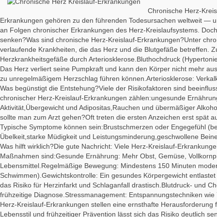
Chronische Herz-Kreis
Erkrankungen gehören zu den führenden Todesursachen weltweit — u
an Folgen chronischer Erkrankungen des Herz‑Kreislaufsystems. Doch 
senken?Was sind chronische Herz‑Kreislauf‑Erkrankungen?Unter chroni
verlaufende Krankheiten, die das Herz und die Blutgefäße betreffen.
Herzkrankheitsgefäße durch Arteriosklerose.Bluthochdruck (Hypertonie)
Das Herz verliert seine Pumpkraft und kann den Körper nicht mehr au
zu unregelmäßigem Herzschlag führen können.Arteriosklerose: Verkalk
Was begünstigt die Entstehung?Viele der Risikofaktoren sind beeinflu
chronischer Herz‑Kreislauf‑Erkrankungen zählen:ungesunde Ernährung
Aktivität,Übergewicht und Adipositas,Rauchen und übermäßiger Alkoh
sollte man zum Arzt gehen?Oft treten die ersten Anzeichen erst spät 
Typische Symptome können sein:Brustschmerzen oder Engegefühl (be
Übelkeit,starke Müdigkeit und Leistungsminderung,geschwollene Beine
Was hilft wirklich?Die gute Nachricht: Viele Herz‑Kreislauf‑Erkrankun
Maßnahmen sind:Gesunde Ernährung: Mehr Obst, Gemüse, Vollkornprod
Lebensmittel.Regelmäßige Bewegung: Mindestens 150 Minuten moderat
Schwimmen).Gewichtskontrolle: Ein gesundes Körpergewicht entlastet 
das Risiko für Herzinfarkt und Schlaganfall drastisch.Blutdruck- und
frühzeitige Diagnose.Stressmanagement: Entspannungstechniken wie Y
Herz‑Kreislauf‑Erkrankungen stellen eine ernsthafte Herausforderung
Lebensstil und frühzeitiger Prävention lässt sich das Risiko deutlich se